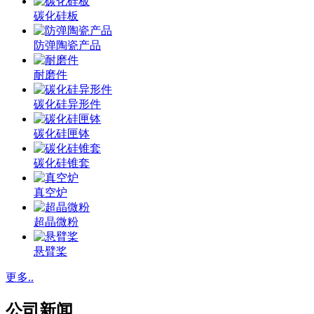
碳化硅板
防弹陶瓷产品
耐磨件
碳化硅异形件
碳化硅匣钵
碳化硅锥套
真空炉
超晶微粉
悬臂桨
更多..
公司新闻