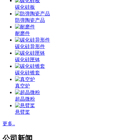
碳化硅板
防弹陶瓷产品
耐磨件
碳化硅异形件
碳化硅匣钵
碳化硅锥套
真空炉
超晶微粉
悬臂桨
更多..
公司新闻