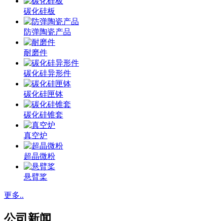
碳化硅板
防弹陶瓷产品
耐磨件
碳化硅异形件
碳化硅匣钵
碳化硅锥套
真空炉
超晶微粉
悬臂桨
更多..
公司新闻