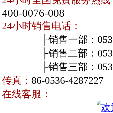
400-0076-008
24小时销售电话：
├销售一部：0536-4
├销售二部：0536-4
├销售三部：0536-4
传真：
86-0536-4287227
在线客服：