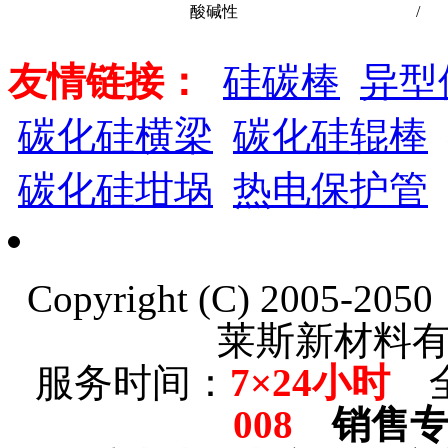
酸碱性
/
友情链接：
硅碳棒
异型
碳化硅横梁
碳化硅辊棒
碳化硅坩埚
热电保护管
Copyright (C) 2005-20
莱斯新材料
服务时间：
7×24小时
全
008
销售