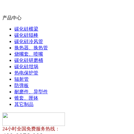
产品中心
碳化硅横梁
碳化硅辊棒
碳化硅冷风管
换热器、换热管
烧嘴套、喷嘴
碳化硅研磨桶
碳化硅坩埚
热电保护管
辐射管
防弹板
耐磨件、异型件
锥套、匣钵
其它制品
24小时全国免费服务热线：