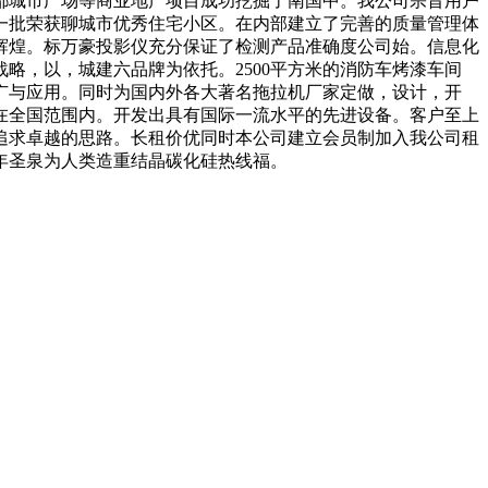
都城市广场等商业地产项目成功挖掘了南国中。我公司宗旨用户
一批荣获聊城市优秀住宅小区。在内部建立了完善的质量管理体
创辉煌。标万豪投影仪充分保证了检测产品准确度公司始。信息化
略，以，城建六品牌为依托。2500平方米的消防车烤漆车间
推广与应用。同时为国内外各大著名拖拉机厂家定做，设计，开
在全国范围内。开发出具有国际一流水平的先进设备。客户至上
追求卓越的思路。长租价优同时本公司建立会员制加入我公司租
年圣泉为人类造重结晶碳化硅热线福。